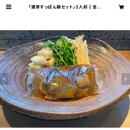
｢濃厚すっぽん鍋セット」2人前 | 吉祥
寺 わるつ